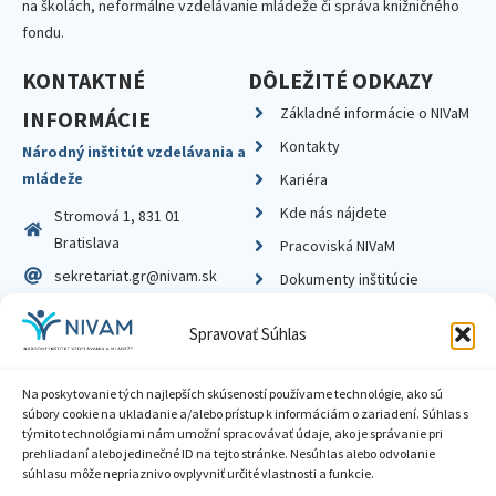
na školách, neformálne vzdelávanie mládeže či správa knižničného
fondu.
KONTAKTNÉ
DÔLEŽITÉ ODKAZY
Základné informácie o NIVaM
INFORMÁCIE
Kontakty
Národný inštitút vzdelávania a
mládeže
Kariéra
Kde nás nájdete
Stromová 1, 831 01
Bratislava
Pracoviská NIVaM
sekretariat.gr@nivam.sk
Dokumenty inštitúcie
IČO: 00164348
Knižnica
Spravovať Súhlas
DIČ: 2020798714
Na poskytovanie tých najlepších skúseností používame technológie, ako sú
súbory cookie na ukladanie a/alebo prístup k informáciám o zariadení. Súhlas s
týmito technológiami nám umožní spracovávať údaje, ako je správanie pri
prehliadaní alebo jedinečné ID na tejto stránke. Nesúhlas alebo odvolanie
Zásady ochrany súkromia
súhlasu môže nepriaznivo ovplyvniť určité vlastnosti a funkcie.