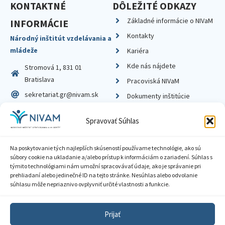
KONTAKTNÉ
DÔLEŽITÉ ODKAZY
Základné informácie o NIVaM
INFORMÁCIE
Kontakty
Národný inštitút vzdelávania a
mládeže
Kariéra
Kde nás nájdete
Stromová 1, 831 01
Bratislava
Pracoviská NIVaM
sekretariat.gr@nivam.sk
Dokumenty inštitúcie
IČO: 00164348
Knižnica
Spravovať Súhlas
DIČ: 2020798714
Na poskytovanie tých najlepších skúseností používame technológie, ako sú
súbory cookie na ukladanie a/alebo prístup k informáciám o zariadení. Súhlas s
týmito technológiami nám umožní spracovávať údaje, ako je správanie pri
prehliadaní alebo jedinečné ID na tejto stránke. Nesúhlas alebo odvolanie
Zásady ochrany súkromia
súhlasu môže nepriaznivo ovplyvniť určité vlastnosti a funkcie.
Vyhlásenie o prístupnosti
Prijať
Sprístupnenie informácií