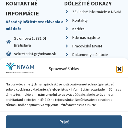
KONTAKTNÉ
DÔLEŽITÉ ODKAZY
Základné informácie o NIVaM
INFORMÁCIE
Kontakty
Národný inštitút vzdelávania a
mládeže
Kariéra
Kde nás nájdete
Stromová 1, 831 01
Bratislava
Pracoviská NIVaM
sekretariat.gr@nivam.sk
Dokumenty inštitúcie
IČO: 00164348
Knižnica
Spravovať Súhlas
DIČ: 2020798714
Na poskytovanie tých najlepších skúseností používame technológie, ako sú
súbory cookie na ukladanie a/alebo prístup k informáciám o zariadení. Súhlas s
týmito technológiami nám umožní spracovávať údaje, ako je správanie pri
prehliadaní alebo jedinečné ID na tejto stránke. Nesúhlas alebo odvolanie
Zásady ochrany súkromia
súhlasu môže nepriaznivo ovplyvniť určité vlastnosti a funkcie.
Vyhlásenie o prístupnosti
Prijať
Sprístupnenie informácií