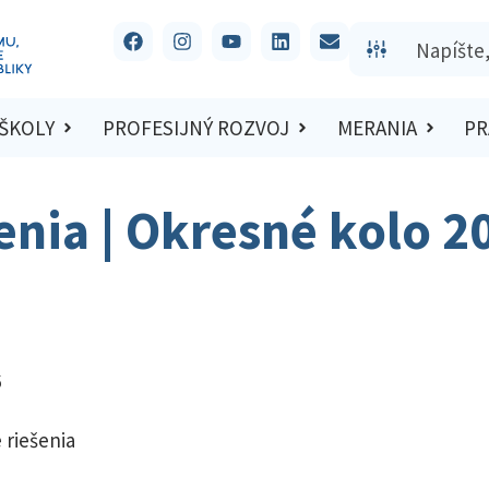
 ŠKOLY
PROFESIJNÝ ROZVOJ
MERANIA
PR
šenia | Okresné kolo 
6
 riešenia