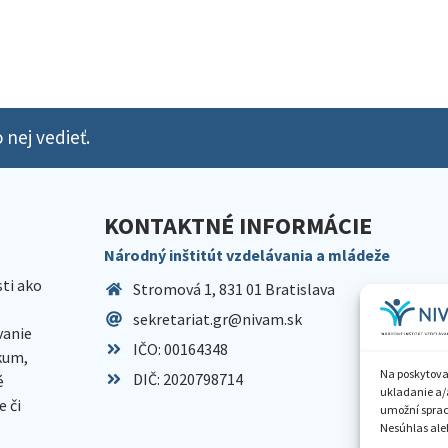
 nej vedieť.
KONTAKTNÉ INFORMÁCIE
Národný inštitút vzdelávania a mládeže
sti ako
Stromová 1, 831 01 Bratislava
sekretariat.gr@nivam.sk
anie
IČO: 00164348
skum,
Na poskytova
DIČ: 2020798714
é
ukladanie a/
 či
umožní spraco
Nesúhlas aleb