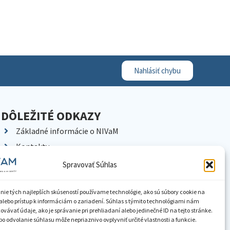
Nahlásiť chybu
DÔLEŽITÉ ODKAZY
Základné informácie o NIVaM
Kontakty
Kariéra
Spravovať Súhlas
Kde nás nájdete
Pracoviská NIVaM
nie tých najlepších skúseností používame technológie, ako sú súbory cookie na
alebo prístup k informáciám o zariadení. Súhlas s týmito technológiami nám
Dokumenty inštitúcie
vávať údaje, ako je správanie pri prehliadaní alebo jedinečné ID na tejto stránke.
o odvolanie súhlasu môže nepriaznivo ovplyvniť určité vlastnosti a funkcie.
Knižnica