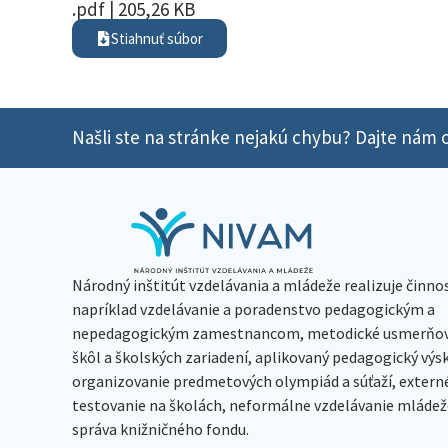
.pdf | 205,26 KB
Stiahnuť súbor
Našli ste na stránke nejakú chybu? Dajte nám o
Národný inštitút vzdelávania a mládeže realizuje činno
napríklad vzdelávanie a poradenstvo pedagogickým a
nepedagogickým zamestnancom, metodické usmerňov
škôl a školských zariadení, aplikovaný pedagogický vý
organizovanie predmetových olympiád a súťaží, extern
testovanie na školách, neformálne vzdelávanie mládeže
správa knižničného fondu.