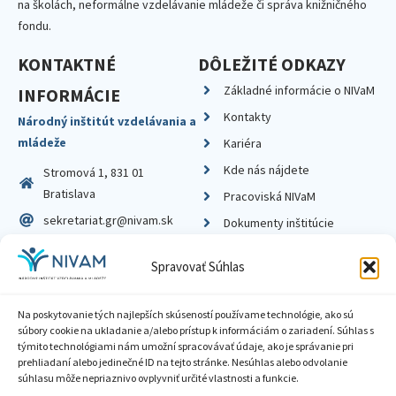
na školách, neformálne vzdelávanie mládeže či správa knižničného
fondu.
KONTAKTNÉ
DÔLEŽITÉ ODKAZY
Základné informácie o NIVaM
INFORMÁCIE
Kontakty
Národný inštitút vzdelávania a
mládeže
Kariéra
Kde nás nájdete
Stromová 1, 831 01
Bratislava
Pracoviská NIVaM
sekretariat.gr@nivam.sk
Dokumenty inštitúcie
IČO: 00164348
Knižnica
Spravovať Súhlas
DIČ: 2020798714
Na poskytovanie tých najlepších skúseností používame technológie, ako sú
súbory cookie na ukladanie a/alebo prístup k informáciám o zariadení. Súhlas s
týmito technológiami nám umožní spracovávať údaje, ako je správanie pri
prehliadaní alebo jedinečné ID na tejto stránke. Nesúhlas alebo odvolanie
Zásady ochrany súkromia
súhlasu môže nepriaznivo ovplyvniť určité vlastnosti a funkcie.