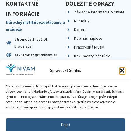
KONTAKTNÉ
DÔLEŽITÉ ODKAZY
Základné informácie o NIVaM
INFORMÁCIE
Kontakty
Národný inštitút vzdelávania a
mládeže
Kariéra
Kde nás nájdete
Stromová 1, 831 01
Bratislava
Pracoviská NIVaM
sekretariat.gr@nivam.sk
Dokumenty inštitúcie
IČO: 00164348
Knižnica
Spravovať Súhlas
DIČ: 2020798714
Na poskytovanie tých najlepších skúseností používame technológie, ako sú
súbory cookie na ukladanie a/alebo prístup k informáciám o zariadení. Súhlas s
týmito technológiami nám umožní spracovávať údaje, ako je správanie pri
prehliadaní alebo jedinečné ID na tejto stránke. Nesúhlas alebo odvolanie
Zásady ochrany súkromia
súhlasu môže nepriaznivo ovplyvniť určité vlastnosti a funkcie.
Vyhlásenie o prístupnosti
Prijať
Sprístupnenie informácií