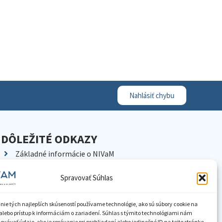
Nahlásiť chybu
DÔLEŽITÉ ODKAZY
Základné informácie o NIVaM
Kontakty
Spravovať Súhlas
Kariéra
Kde nás nájdete
nie tých najlepších skúseností používame technológie, ako sú súbory cookie na
Pracoviská NIVaM
alebo prístup k informáciám o zariadení. Súhlas s týmito technológiami nám
vávať údaje, ako je správanie pri prehliadaní alebo jedinečné ID na tejto stránke.