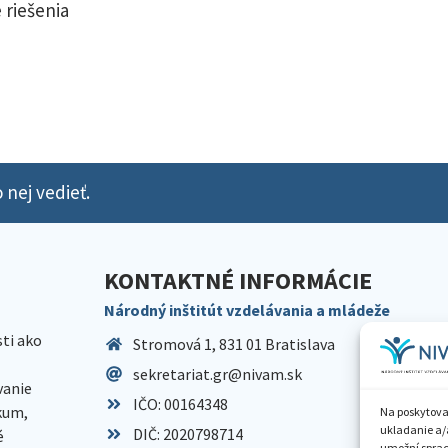
 riešenia
 nej vedieť.
KONTAKTNÉ INFORMÁCIE
Národný inštitút vzdelávania a mládeže
sti ako
Stromová 1, 831 01 Bratislava
sekretariat.gr@nivam.sk
anie
IČO: 00164348
skum,
Na poskytova
ukladanie a/
DIČ: 2020798714
é
umožní spraco