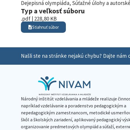
Dejepisná olympiáda
,
Súťažné úlohy a autorské
Typ a veľkosť súboru
.pdf | 228,80 KB
Stiahnuť súbor
Našli ste na stránke nejakú chybu? Dajte nám o
Národný inštitút vzdelávania a mládeže realizuje činno
napríklad vzdelávanie a poradenstvo pedagogickým a
nepedagogickým zamestnancom, metodické usmerňov
škôl a školských zariadení, aplikovaný pedagogický vý
organizovanie predmetových olympiád a súťaží, extern