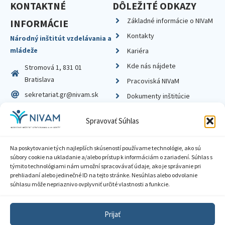
KONTAKTNÉ
DÔLEŽITÉ ODKAZY
Základné informácie o NIVaM
INFORMÁCIE
Kontakty
Národný inštitút vzdelávania a
mládeže
Kariéra
Kde nás nájdete
Stromová 1, 831 01
Bratislava
Pracoviská NIVaM
sekretariat.gr@nivam.sk
Dokumenty inštitúcie
IČO: 00164348
Knižnica
Spravovať Súhlas
DIČ: 2020798714
Na poskytovanie tých najlepších skúseností používame technológie, ako sú
súbory cookie na ukladanie a/alebo prístup k informáciám o zariadení. Súhlas s
týmito technológiami nám umožní spracovávať údaje, ako je správanie pri
prehliadaní alebo jedinečné ID na tejto stránke. Nesúhlas alebo odvolanie
Zásady ochrany súkromia
súhlasu môže nepriaznivo ovplyvniť určité vlastnosti a funkcie.
Vyhlásenie o prístupnosti
Prijať
Sprístupnenie informácií