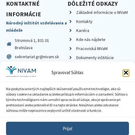
KONTAKTNÉ
DÔLEŽITÉ ODKAZY
Základné informácie o NIVaM
INFORMÁCIE
Kontakty
Národný inštitút vzdelávania a
mládeže
Kariéra
Kde nás nájdete
Stromová 1, 831 01
Bratislava
Pracoviská NIVaM
sekretariat.gr@nivam.sk
Dokumenty inštitúcie
IČO: 00164348
Knižnica
Spravovať Súhlas
DIČ: 2020798714
Na poskytovanie tých najlepších skúseností používame technológie, ako sú
súbory cookie na ukladanie a/alebo prístup k informáciám o zariadení. Súhlas s
týmito technológiami nám umožní spracovávať údaje, ako je správanie pri
prehliadaní alebo jedinečné ID na tejto stránke. Nesúhlas alebo odvolanie
Zásady ochrany súkromia
súhlasu môže nepriaznivo ovplyvniť určité vlastnosti a funkcie.
Vyhlásenie o prístupnosti
Prijať
Sprístupnenie informácií