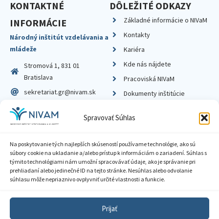
KONTAKTNÉ
DÔLEŽITÉ ODKAZY
Základné informácie o NIVaM
INFORMÁCIE
Kontakty
Národný inštitút vzdelávania a
mládeže
Kariéra
Kde nás nájdete
Stromová 1, 831 01
Bratislava
Pracoviská NIVaM
sekretariat.gr@nivam.sk
Dokumenty inštitúcie
IČO: 00164348
Knižnica
Spravovať Súhlas
DIČ: 2020798714
Na poskytovanie tých najlepších skúseností používame technológie, ako sú
súbory cookie na ukladanie a/alebo prístup k informáciám o zariadení. Súhlas s
týmito technológiami nám umožní spracovávať údaje, ako je správanie pri
prehliadaní alebo jedinečné ID na tejto stránke. Nesúhlas alebo odvolanie
Zásady ochrany súkromia
súhlasu môže nepriaznivo ovplyvniť určité vlastnosti a funkcie.
Vyhlásenie o prístupnosti
Prijať
Sprístupnenie informácií