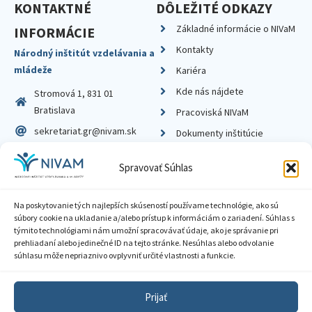
KONTAKTNÉ
DÔLEŽITÉ ODKAZY
Základné informácie o NIVaM
INFORMÁCIE
Kontakty
Národný inštitút vzdelávania a
mládeže
Kariéra
Kde nás nájdete
Stromová 1, 831 01
Bratislava
Pracoviská NIVaM
sekretariat.gr@nivam.sk
Dokumenty inštitúcie
IČO: 00164348
Knižnica
Spravovať Súhlas
DIČ: 2020798714
Na poskytovanie tých najlepších skúseností používame technológie, ako sú
súbory cookie na ukladanie a/alebo prístup k informáciám o zariadení. Súhlas s
týmito technológiami nám umožní spracovávať údaje, ako je správanie pri
prehliadaní alebo jedinečné ID na tejto stránke. Nesúhlas alebo odvolanie
Zásady ochrany súkromia
súhlasu môže nepriaznivo ovplyvniť určité vlastnosti a funkcie.
Vyhlásenie o prístupnosti
Prijať
Sprístupnenie informácií