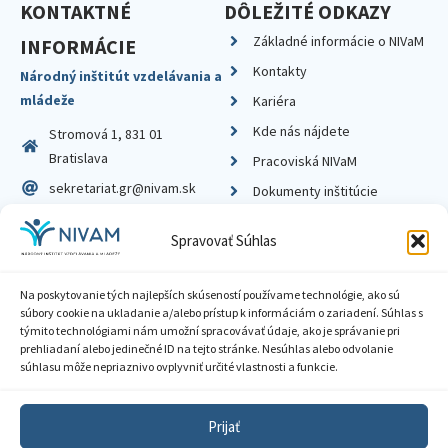
KONTAKTNÉ
DÔLEŽITÉ ODKAZY
Základné informácie o NIVaM
INFORMÁCIE
Kontakty
Národný inštitút vzdelávania a
mládeže
Kariéra
Kde nás nájdete
Stromová 1, 831 01
Bratislava
Pracoviská NIVaM
sekretariat.gr@nivam.sk
Dokumenty inštitúcie
IČO: 00164348
Knižnica
Spravovať Súhlas
DIČ: 2020798714
Na poskytovanie tých najlepších skúseností používame technológie, ako sú
súbory cookie na ukladanie a/alebo prístup k informáciám o zariadení. Súhlas s
týmito technológiami nám umožní spracovávať údaje, ako je správanie pri
prehliadaní alebo jedinečné ID na tejto stránke. Nesúhlas alebo odvolanie
Zásady ochrany súkromia
súhlasu môže nepriaznivo ovplyvniť určité vlastnosti a funkcie.
Vyhlásenie o prístupnosti
Prijať
Sprístupnenie informácií