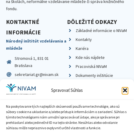
na školách, neformálne vzdelávanie mládeže či správa knižničného
fondu.
KONTAKTNÉ
DÔLEŽITÉ ODKAZY
Základné informácie o NIVaM
INFORMÁCIE
Kontakty
Národný inštitút vzdelávania a
mládeže
Kariéra
Kde nás nájdete
Stromová 1, 831 01
Bratislava
Pracoviská NIVaM
sekretariat.gr@nivam.sk
Dokumenty inštitúcie
IČO: 00164348
Knižnica
Spravovať Súhlas
DIČ: 2020798714
Na poskytovanie tých najlepších skúseností používame technológie, ako sú
súbory cookie na ukladanie a/alebo prístup k informáciám o zariadení. Súhlas s
týmito technológiami nám umožní spracovávať údaje, ako je správanie pri
prehliadaní alebo jedinečné ID na tejto stránke. Nesúhlas alebo odvolanie
Zásady ochrany súkromia
súhlasu môže nepriaznivo ovplyvniť určité vlastnosti a funkcie.