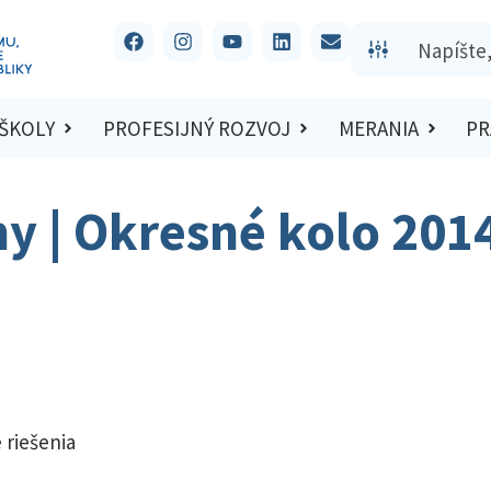
 ŠKOLY
PROFESIJNÝ ROZVOJ
MERANIA
PR
hy | Okresné kolo 201
 riešenia