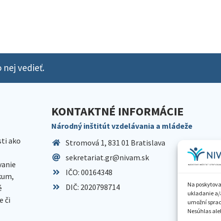
 nej vedieť.
KONTAKTNÉ INFORMÁCIE
Národný inštitút vzdelávania a mládeže
sti ako
Stromová 1, 831 01 Bratislava
sekretariat.gr@nivam.sk
anie
IČO: 00164348
skum,
Na poskytova
DIČ: 2020798714
é
ukladanie a/
 či
umožní spraco
Nesúhlas aleb