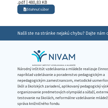
.pdf | 480,83 KB
Stiahnuť súbor
Našli ste na stránke nejakú chybu? Dajte nám o
Národný inštitút vzdelávania a mládeže realizuje činno
napríklad vzdelávanie a poradenstvo pedagogickým a
nepedagogickým zamestnancom, metodické usmerňov
škôl a školských zariadení, aplikovaný pedagogický vý
organizovanie predmetových olympiád a súťaží, extern
testovanie na školách, neformálne vzdelávanie mládeže
správa knižničného fondu.