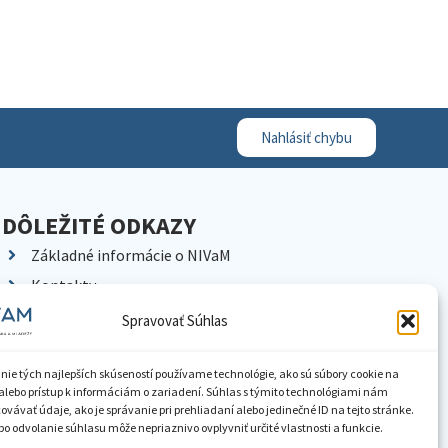
Nahlásiť chybu
DÔLEŽITÉ ODKAZY
Základné informácie o NIVaM
Kontakty
Kariéra
Spravovať Súhlas
Kde nás nájdete
Pracoviská NIVaM
nie tých najlepších skúseností používame technológie, ako sú súbory cookie na
alebo prístup k informáciám o zariadení. Súhlas s týmito technológiami nám
Dokumenty inštitúcie
vávať údaje, ako je správanie pri prehliadaní alebo jedinečné ID na tejto stránke.
o odvolanie súhlasu môže nepriaznivo ovplyvniť určité vlastnosti a funkcie.
Knižnica