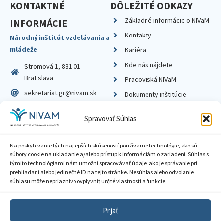
KONTAKTNÉ
DÔLEŽITÉ ODKAZY
Základné informácie o NIVaM
INFORMÁCIE
Kontakty
Národný inštitút vzdelávania a
mládeže
Kariéra
Kde nás nájdete
Stromová 1, 831 01
Bratislava
Pracoviská NIVaM
sekretariat.gr@nivam.sk
Dokumenty inštitúcie
IČO: 00164348
Knižnica
Spravovať Súhlas
DIČ: 2020798714
Na poskytovanie tých najlepších skúseností používame technológie, ako sú
súbory cookie na ukladanie a/alebo prístup k informáciám o zariadení. Súhlas s
týmito technológiami nám umožní spracovávať údaje, ako je správanie pri
prehliadaní alebo jedinečné ID na tejto stránke. Nesúhlas alebo odvolanie
Zásady ochrany súkromia
súhlasu môže nepriaznivo ovplyvniť určité vlastnosti a funkcie.
Vyhlásenie o prístupnosti
Prijať
Sprístupnenie informácií