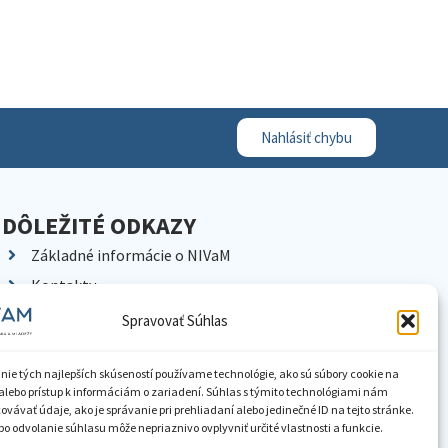
Nahlásiť chybu
DÔLEŽITÉ ODKAZY
Základné informácie o NIVaM
Kontakty
Kariéra
Spravovať Súhlas
Kde nás nájdete
Pracoviská NIVaM
nie tých najlepších skúseností používame technológie, ako sú súbory cookie na
alebo prístup k informáciám o zariadení. Súhlas s týmito technológiami nám
Dokumenty inštitúcie
vávať údaje, ako je správanie pri prehliadaní alebo jedinečné ID na tejto stránke.
o odvolanie súhlasu môže nepriaznivo ovplyvniť určité vlastnosti a funkcie.
Knižnica