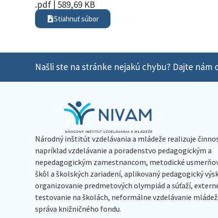
.pdf | 589,69 KB
Stiahnuť súbor
Našli ste na stránke nejakú chybu? Dajte nám o
Národný inštitút vzdelávania a mládeže realizuje činno
napríklad vzdelávanie a poradenstvo pedagogickým a
nepedagogickým zamestnancom, metodické usmerňov
škôl a školských zariadení, aplikovaný pedagogický vý
organizovanie predmetových olympiád a súťaží, extern
testovanie na školách, neformálne vzdelávanie mládeže
správa knižničného fondu.