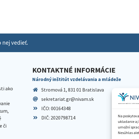
 nej vedieť.
KONTAKTNÉ INFORMÁCIE
Národný inštitút vzdelávania a mládeže
sti ako
Stromová 1, 831 01 Bratislava
sekretariat.gr@nivam.sk
anie
IČO: 00164348
skum,
Na poskytova
DIČ: 2020798714
é
ukladanie a/
 či
umožní spraco
Nesúhlas aleb