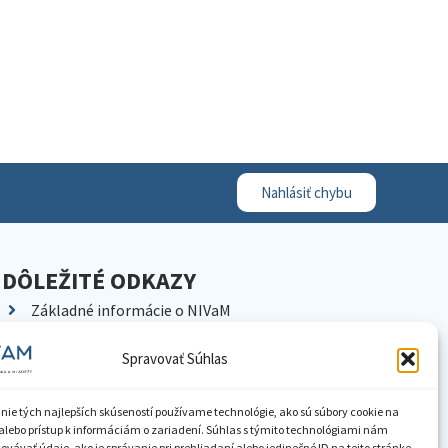
Nahlásiť chybu
DÔLEŽITÉ ODKAZY
Základné informácie o NIVaM
Kontakty
Spravovať Súhlas
Kariéra
Kde nás nájdete
nie tých najlepších skúseností používame technológie, ako sú súbory cookie na
Pracoviská NIVaM
alebo prístup k informáciám o zariadení. Súhlas s týmito technológiami nám
vávať údaje, ako je správanie pri prehliadaní alebo jedinečné ID na tejto stránke.