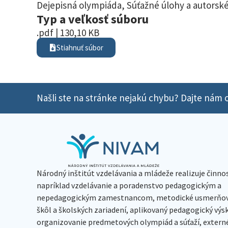
Dejepisná olympiáda
,
Súťažné úlohy a autorské
Typ a veľkosť súboru
.pdf | 130,10 KB
Stiahnuť súbor
Našli ste na stránke nejakú chybu? Dajte nám o
Národný inštitút vzdelávania a mládeže realizuje činno
napríklad vzdelávanie a poradenstvo pedagogickým a
nepedagogickým zamestnancom, metodické usmerňov
škôl a školských zariadení, aplikovaný pedagogický vý
organizovanie predmetových olympiád a súťaží, extern