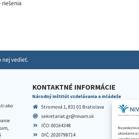
 riešenia
 nej vedieť.
KONTAKTNÉ INFORMÁCIE
Národný inštitút vzdelávania a mládeže
sti ako
Stromová 1, 831 01 Bratislava
sekretariat.gr@nivam.sk
anie
IČO: 00164348
skum,
Na poskytova
ukladanie a/
DIČ: 2020798714
é
umožní spraco