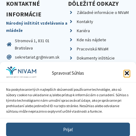
KONTAKTNÉ
DÔLEŽITÉ ODKAZY
Základné informácie o NIVaM
INFORMÁCIE
Kontakty
Národný inštitút vzdelávania a
mládeže
Kariéra
Kde nás nájdete
Stromová 1, 831 01
Bratislava
Pracoviská NIVaM
sekretariat.gr@nivam.sk
Dokumenty inštitúcie
IČO: 00164348
Knižnica
Spravovať Súhlas
DIČ: 2020798714
Na poskytovanie tých najlepších skúseností používame technológie, ako sú
súbory cookie na ukladanie a/alebo prístup k informáciám o zariadení. Súhlas s
týmito technológiami nám umožní spracovávať údaje, ako je správanie pri
prehliadaní alebo jedinečné ID na tejto stránke. Nesúhlas alebo odvolanie
Zásady ochrany súkromia
súhlasu môže nepriaznivo ovplyvniť určité vlastnosti a funkcie.
Vyhlásenie o prístupnosti
Prijať
Sprístupnenie informácií