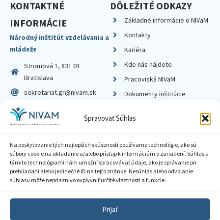
KONTAKTNÉ
DÔLEŽITÉ ODKAZY
Základné informácie o NIVaM
INFORMÁCIE
Kontakty
Národný inštitút vzdelávania a
mládeže
Kariéra
Kde nás nájdete
Stromová 1, 831 01
Bratislava
Pracoviská NIVaM
sekretariat.gr@nivam.sk
Dokumenty inštitúcie
IČO: 00164348
Knižnica
Spravovať Súhlas
DIČ: 2020798714
Na poskytovanie tých najlepších skúseností používame technológie, ako sú
súbory cookie na ukladanie a/alebo prístup k informáciám o zariadení. Súhlas s
týmito technológiami nám umožní spracovávať údaje, ako je správanie pri
prehliadaní alebo jedinečné ID na tejto stránke. Nesúhlas alebo odvolanie
Zásady ochrany súkromia
súhlasu môže nepriaznivo ovplyvniť určité vlastnosti a funkcie.
Vyhlásenie o prístupnosti
Prijať
Sprístupnenie informácií