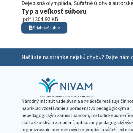
Dejepisná olympiáda
,
Súťažné úlohy a autorské
Typ a veľkosť súboru
.pdf | 204,92 KB
Stiahnuť súbor
Našli ste na stránke nejakú chybu? Dajte nám o
Národný inštitút vzdelávania a mládeže realizuje činno
napríklad vzdelávanie a poradenstvo pedagogickým a
nepedagogickým zamestnancom, metodické usmerňov
škôl a školských zariadení, aplikovaný pedagogický vý
organizovanie predmetových olympiád a súťaží, extern