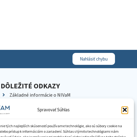
Nahlásiť chybu
DÔLEŽITÉ ODKAZY
Základné informácie o NIVaM
Kontakty
Spravovať Súhlas
Kariéra
Kde nás nájdete
nie tých najlepších skúseností používame technológie, ako sú súbory cookie na
Pracoviská NIVaM
alebo prístup k informáciám o zariadení. Súhlas s týmito technológiami nám
vávať údaje, ako je správanie pri prehliadaní alebo jedinečné ID na tejto stránke.