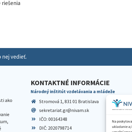
 riešenia
 nej vedieť.
KONTAKTNÉ INFORMÁCIE
Národný inštitút vzdelávania a mládeže
sti ako
Stromová 1, 831 01 Bratislava
sekretariat.gr@nivam.sk
anie
IČO: 00164348
skum,
Na poskytova
ukladanie a/
DIČ: 2020798714
é
umožní spraco