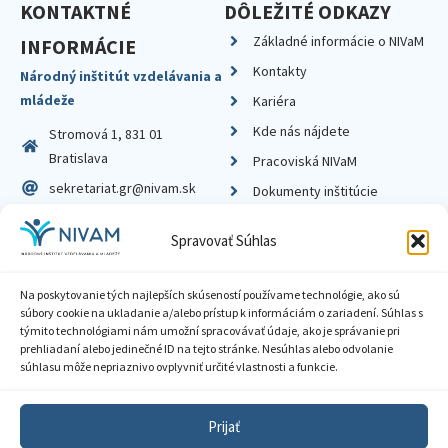
KONTAKTNÉ
DÔLEŽITÉ ODKAZY
Základné informácie o NIVaM
INFORMÁCIE
Kontakty
Národný inštitút vzdelávania a
mládeže
Kariéra
Kde nás nájdete
Stromová 1, 831 01
Bratislava
Pracoviská NIVaM
sekretariat.gr@nivam.sk
Dokumenty inštitúcie
IČO: 00164348
Knižnica
Spravovať Súhlas
DIČ: 2020798714
Na poskytovanie tých najlepších skúseností používame technológie, ako sú
súbory cookie na ukladanie a/alebo prístup k informáciám o zariadení. Súhlas s
týmito technológiami nám umožní spracovávať údaje, ako je správanie pri
prehliadaní alebo jedinečné ID na tejto stránke. Nesúhlas alebo odvolanie
Zásady ochrany súkromia
súhlasu môže nepriaznivo ovplyvniť určité vlastnosti a funkcie.
Vyhlásenie o prístupnosti
Prijať
Sprístupnenie informácií