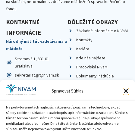
na školách, neformálne vzdelávanie mládeže či správa knižničného
fondu.
KONTAKTNÉ
DÔLEŽITÉ ODKAZY
Základné informácie o NIVaM
INFORMÁCIE
Kontakty
Národný inštitút vzdelávania a
mládeže
Kariéra
Kde nás nájdete
Stromová 1, 831 01
Bratislava
Pracoviská NIVaM
sekretariat.gr@nivam.sk
Dokumenty inštitúcie
IČO: 00164348
Knižnica
Spravovať Súhlas
DIČ: 2020798714
Na poskytovanie tých najlepších skúseností používame technológie, ako sú
súbory cookie na ukladanie a/alebo prístup k informáciám o zariadení. Súhlas s
týmito technológiami nám umožní spracovávať údaje, ako je správanie pri
prehliadaní alebo jedinečné ID na tejto stránke. Nesúhlas alebo odvolanie
Zásady ochrany súkromia
súhlasu môže nepriaznivo ovplyvniť určité vlastnosti a funkcie.