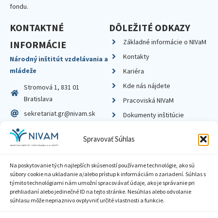
fondu.
KONTAKTNÉ
DÔLEŽITÉ ODKAZY
Základné informácie o NIVaM
INFORMÁCIE
Kontakty
Národný inštitút vzdelávania a
mládeže
Kariéra
Kde nás nájdete
Stromová 1, 831 01
Bratislava
Pracoviská NIVaM
sekretariat.gr@nivam.sk
Dokumenty inštitúcie
IČO: 00164348
Knižnica
Spravovať Súhlas
DIČ: 2020798714
Na poskytovanie tých najlepších skúseností používame technológie, ako sú
súbory cookie na ukladanie a/alebo prístup k informáciám o zariadení. Súhlas s
týmito technológiami nám umožní spracovávať údaje, ako je správanie pri
prehliadaní alebo jedinečné ID na tejto stránke. Nesúhlas alebo odvolanie
Zásady ochrany súkromia
súhlasu môže nepriaznivo ovplyvniť určité vlastnosti a funkcie.
Vyhlásenie o prístupnosti