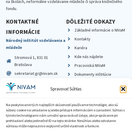
na školách, neformálne vzdelávanie mládeže či správa knižničného
fondu.
KONTAKTNÉ
DÔLEŽITÉ ODKAZY
Základné informácie o NIVaM
INFORMÁCIE
Kontakty
Národný inštitút vzdelávania a
mládeže
Kariéra
Kde nás nájdete
Stromová 1, 831 01
Bratislava
Pracoviská NIVaM
sekretariat.gr@nivam.sk
Dokumenty inštitúcie
IČO: 00164348
Knižnica
Spravovať Súhlas
DIČ: 2020798714
Na poskytovanie tých najlepších skúseností používame technológie, ako sú
súbory cookie na ukladanie a/alebo prístup k informáciám o zariadení. Súhlas s
týmito technológiami nám umožní spracovávať údaje, ako je správanie pri
prehliadaní alebo jedinečné ID na tejto stránke. Nesúhlas alebo odvolanie
Zásady ochrany súkromia
súhlasu môže nepriaznivo ovplyvniť určité vlastnosti a funkcie.