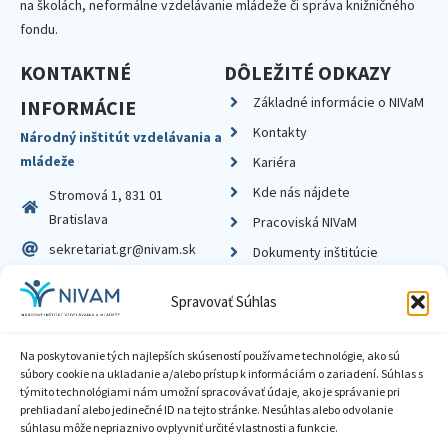
na školách, neformálne vzdelávanie mládeže či správa knižničného
fondu.
KONTAKTNÉ
DÔLEŽITÉ ODKAZY
Základné informácie o NIVaM
INFORMÁCIE
Kontakty
Národný inštitút vzdelávania a
mládeže
Kariéra
Kde nás nájdete
Stromová 1, 831 01
Bratislava
Pracoviská NIVaM
sekretariat.gr@nivam.sk
Dokumenty inštitúcie
IČO: 00164348
Knižnica
Spravovať Súhlas
DIČ: 2020798714
Na poskytovanie tých najlepších skúseností používame technológie, ako sú
súbory cookie na ukladanie a/alebo prístup k informáciám o zariadení. Súhlas s
týmito technológiami nám umožní spracovávať údaje, ako je správanie pri
prehliadaní alebo jedinečné ID na tejto stránke. Nesúhlas alebo odvolanie
Zásady ochrany súkromia
súhlasu môže nepriaznivo ovplyvniť určité vlastnosti a funkcie.