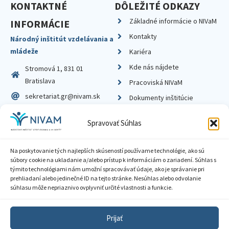
KONTAKTNÉ
DÔLEŽITÉ ODKAZY
Základné informácie o NIVaM
INFORMÁCIE
Kontakty
Národný inštitút vzdelávania a
mládeže
Kariéra
Kde nás nájdete
Stromová 1, 831 01
Bratislava
Pracoviská NIVaM
sekretariat.gr@nivam.sk
Dokumenty inštitúcie
IČO: 00164348
Knižnica
Spravovať Súhlas
DIČ: 2020798714
Na poskytovanie tých najlepších skúseností používame technológie, ako sú
súbory cookie na ukladanie a/alebo prístup k informáciám o zariadení. Súhlas s
týmito technológiami nám umožní spracovávať údaje, ako je správanie pri
prehliadaní alebo jedinečné ID na tejto stránke. Nesúhlas alebo odvolanie
Zásady ochrany súkromia
súhlasu môže nepriaznivo ovplyvniť určité vlastnosti a funkcie.
Vyhlásenie o prístupnosti
Prijať
Sprístupnenie informácií