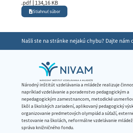
.pdf | 134,16 KB
Stiahnuť súbor
Našli ste na stránke nejakú chybu? Dajte nám o
Národný inštitút vzdelávania a mládeže realizuje činno
napríklad vzdelávanie a poradenstvo pedagogickým a
nepedagogickým zamestnancom, metodické usmerňov
škôl a školských zariadení, aplikovaný pedagogický vý
organizovanie predmetových olympiád a súťaží, extern
testovanie na školách, neformálne vzdelávanie mládeže
správa knižničného fondu.