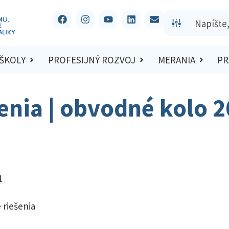
 ŠKOLY
PROFESIJNÝ ROZVOJ
MERANIA
PR
šenia | obvodné kolo 
1
1
 riešenia