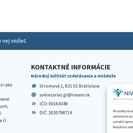
 nej vedieť.
KONTAKTNÉ INFORMÁCIE
Národný inštitút vzdelávania a mládeže
sti ako
Stromová 1, 831 01 Bratislava
sekretariat.gr@nivam.sk
anie
IČO: 00164348
skum,
Na poskytova
DIČ: 2020798714
é
ukladanie a/
 či
umožní spraco
Nesúhlas aleb