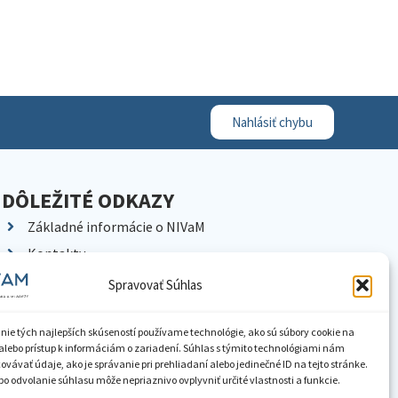
Nahlásiť chybu
DÔLEŽITÉ ODKAZY
Základné informácie o NIVaM
Kontakty
Kariéra
Spravovať Súhlas
Kde nás nájdete
Pracoviská NIVaM
nie tých najlepších skúseností používame technológie, ako sú súbory cookie na
alebo prístup k informáciám o zariadení. Súhlas s týmito technológiami nám
Dokumenty inštitúcie
vávať údaje, ako je správanie pri prehliadaní alebo jedinečné ID na tejto stránke.
o odvolanie súhlasu môže nepriaznivo ovplyvniť určité vlastnosti a funkcie.
Knižnica