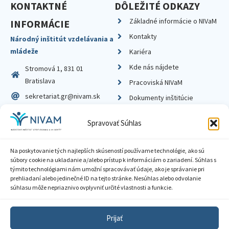
KONTAKTNÉ
DÔLEŽITÉ ODKAZY
Základné informácie o NIVaM
INFORMÁCIE
Kontakty
Národný inštitút vzdelávania a
mládeže
Kariéra
Kde nás nájdete
Stromová 1, 831 01
Bratislava
Pracoviská NIVaM
sekretariat.gr@nivam.sk
Dokumenty inštitúcie
IČO: 00164348
Knižnica
Spravovať Súhlas
DIČ: 2020798714
Na poskytovanie tých najlepších skúseností používame technológie, ako sú
súbory cookie na ukladanie a/alebo prístup k informáciám o zariadení. Súhlas s
týmito technológiami nám umožní spracovávať údaje, ako je správanie pri
prehliadaní alebo jedinečné ID na tejto stránke. Nesúhlas alebo odvolanie
Zásady ochrany súkromia
súhlasu môže nepriaznivo ovplyvniť určité vlastnosti a funkcie.
Vyhlásenie o prístupnosti
Prijať
Sprístupnenie informácií