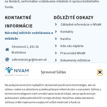
na školách, neformálne vzdelávanie mládeže či správa knižničného
fondu.
KONTAKTNÉ
DÔLEŽITÉ ODKAZY
Základné informácie o NIVaM
INFORMÁCIE
Kontakty
Národný inštitút vzdelávania a
mládeže
Kariéra
Kde nás nájdete
Stromová 1, 831 01
Bratislava
Pracoviská NIVaM
sekretariat.gr@nivam.sk
Dokumenty inštitúcie
IČO: 00164348
Knižnica
Spravovať Súhlas
DIČ: 2020798714
Na poskytovanie tých najlepších skúseností používame technológie, ako sú
súbory cookie na ukladanie a/alebo prístup k informáciám o zariadení. Súhlas s
týmito technológiami nám umožní spracovávať údaje, ako je správanie pri
prehliadaní alebo jedinečné ID na tejto stránke. Nesúhlas alebo odvolanie
Zásady ochrany súkromia
súhlasu môže nepriaznivo ovplyvniť určité vlastnosti a funkcie.