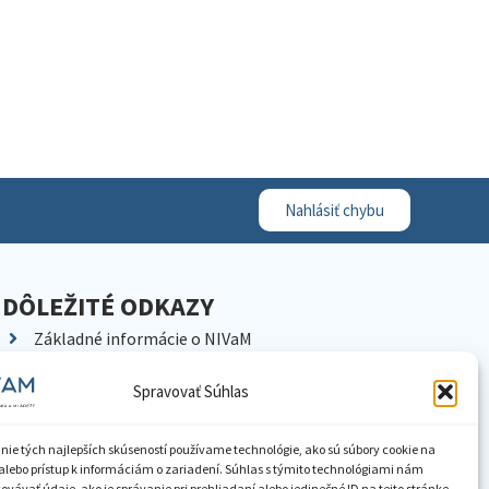
Nahlásiť chybu
DÔLEŽITÉ ODKAZY
Základné informácie o NIVaM
Kontakty
Spravovať Súhlas
Kariéra
Kde nás nájdete
nie tých najlepších skúseností používame technológie, ako sú súbory cookie na
Pracoviská NIVaM
alebo prístup k informáciám o zariadení. Súhlas s týmito technológiami nám
vávať údaje, ako je správanie pri prehliadaní alebo jedinečné ID na tejto stránke.