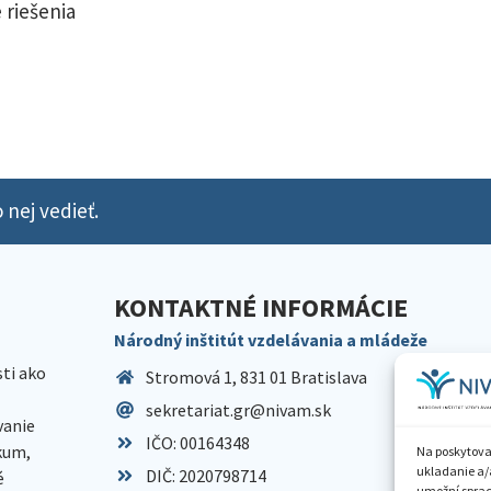
 riešenia
 nej vedieť.
KONTAKTNÉ INFORMÁCIE
Národný inštitút vzdelávania a mládeže
sti ako
Stromová 1, 831 01 Bratislava
sekretariat.gr@nivam.sk
anie
IČO: 00164348
skum,
Na poskytova
ukladanie a/
DIČ: 2020798714
é
umožní spraco