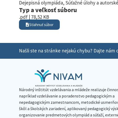
Dejepisná olympiáda
,
Súťažné úlohy a autorské
Typ a veľkosť súboru
.pdf | 78,52 KB
Stiahnuť súbor
Našli ste na stránke nejakú chybu? Dajte nám o
Národný inštitút vzdelávania a mládeže realizuje činno
napríklad vzdelávanie a poradenstvo pedagogickým a
nepedagogickým zamestnancom, metodické usmerňov
škôl a školských zariadení, aplikovaný pedagogický vý
organizovanie predmetových olympiád a súťaží, extern