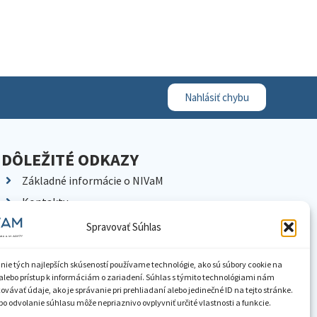
Nahlásiť chybu
DÔLEŽITÉ ODKAZY
Základné informácie o NIVaM
Kontakty
Kariéra
Spravovať Súhlas
Kde nás nájdete
Pracoviská NIVaM
nie tých najlepších skúseností používame technológie, ako sú súbory cookie na
alebo prístup k informáciám o zariadení. Súhlas s týmito technológiami nám
Dokumenty inštitúcie
vávať údaje, ako je správanie pri prehliadaní alebo jedinečné ID na tejto stránke.
o odvolanie súhlasu môže nepriaznivo ovplyvniť určité vlastnosti a funkcie.
Knižnica