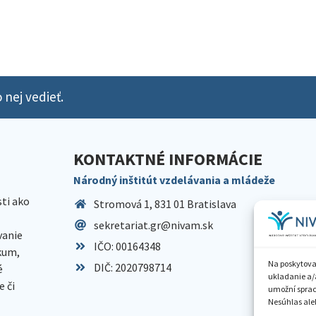
 nej vedieť.
KONTAKTNÉ INFORMÁCIE
Národný inštitút vzdelávania a mládeže
sti ako
Stromová 1, 831 01 Bratislava
sekretariat.gr@nivam.sk
anie
IČO: 00164348
skum,
Na poskytova
DIČ: 2020798714
é
ukladanie a/
 či
umožní spraco
Nesúhlas aleb