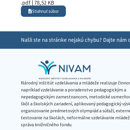
.pdf | 78,52 KB
Stiahnuť súbor
Našli ste na stránke nejakú chybu? Dajte nám o
Národný inštitút vzdelávania a mládeže realizuje činno
napríklad vzdelávanie a poradenstvo pedagogickým a
nepedagogickým zamestnancom, metodické usmerňov
škôl a školských zariadení, aplikovaný pedagogický vý
organizovanie predmetových olympiád a súťaží, extern
testovanie na školách, neformálne vzdelávanie mládeže
správa knižničného fondu.