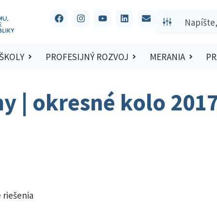
 ŠKOLY
PROFESIJNÝ ROZVOJ
MERANIA
PR
hy | okresné kolo 201
 riešenia