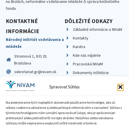
na školách, neformálne vzdelávanie mládeže či správa knižničného
fondu.
KONTAKTNÉ
DÔLEŽITÉ ODKAZY
Základné informácie o NIVaM
INFORMÁCIE
Kontakty
Národný inštitút vzdelávania a
mládeže
Kariéra
Kde nás nájdete
Stromová 1, 831 01
Bratislava
Pracoviská NIVaM
sekretariat.gr@nivam.sk
Dokumenty inštitúcie
IČO: 00164348
Knižnica
Spravovať Súhlas
DIČ: 2020798714
Na poskytovanie tých najlepších skúseností používame technológie, ako sú
súbory cookie na ukladanie a/alebo prístup k informáciám o zariadení. Súhlas s
týmito technológiami nám umožní spracovávať údaje, ako je správanie pri
prehliadaní alebo jedinečné ID na tejto stránke. Nesúhlas alebo odvolanie
Zásady ochrany súkromia
súhlasu môže nepriaznivo ovplyvniť určité vlastnosti a funkcie.