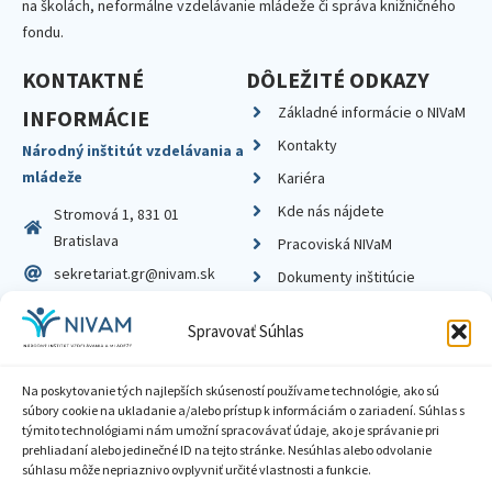
na školách, neformálne vzdelávanie mládeže či správa knižničného
fondu.
KONTAKTNÉ
DÔLEŽITÉ ODKAZY
Základné informácie o NIVaM
INFORMÁCIE
Kontakty
Národný inštitút vzdelávania a
mládeže
Kariéra
Kde nás nájdete
Stromová 1, 831 01
Bratislava
Pracoviská NIVaM
sekretariat.gr@nivam.sk
Dokumenty inštitúcie
IČO: 00164348
Knižnica
Spravovať Súhlas
DIČ: 2020798714
Na poskytovanie tých najlepších skúseností používame technológie, ako sú
súbory cookie na ukladanie a/alebo prístup k informáciám o zariadení. Súhlas s
týmito technológiami nám umožní spracovávať údaje, ako je správanie pri
prehliadaní alebo jedinečné ID na tejto stránke. Nesúhlas alebo odvolanie
Zásady ochrany súkromia
súhlasu môže nepriaznivo ovplyvniť určité vlastnosti a funkcie.