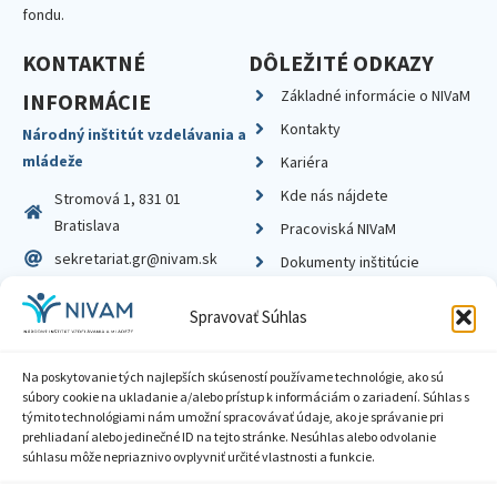
fondu.
KONTAKTNÉ
DÔLEŽITÉ ODKAZY
Základné informácie o NIVaM
INFORMÁCIE
Kontakty
Národný inštitút vzdelávania a
mládeže
Kariéra
Kde nás nájdete
Stromová 1, 831 01
Bratislava
Pracoviská NIVaM
sekretariat.gr@nivam.sk
Dokumenty inštitúcie
IČO: 00164348
Knižnica
Spravovať Súhlas
DIČ: 2020798714
Na poskytovanie tých najlepších skúseností používame technológie, ako sú
súbory cookie na ukladanie a/alebo prístup k informáciám o zariadení. Súhlas s
týmito technológiami nám umožní spracovávať údaje, ako je správanie pri
prehliadaní alebo jedinečné ID na tejto stránke. Nesúhlas alebo odvolanie
Zásady ochrany súkromia
súhlasu môže nepriaznivo ovplyvniť určité vlastnosti a funkcie.
Vyhlásenie o prístupnosti