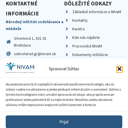
KONTAKTNÉ
DÔLEŽITÉ ODKAZY
Základné informácie o NIVaM
INFORMÁCIE
Kontakty
Národný inštitút vzdelávania a
mládeže
Kariéra
Kde nás nájdete
Stromová 1, 831 01
Bratislava
Pracoviská NIVaM
sekretariat.gr@nivam.sk
Dokumenty inštitúcie
IČO: 00164348
Knižnica
Spravovať Súhlas
DIČ: 2020798714
Na poskytovanie tých najlepších skúseností používame technológie, ako sú
súbory cookie na ukladanie a/alebo prístup k informáciám o zariadení. Súhlas s
týmito technológiami nám umožní spracovávať údaje, ako je správanie pri
prehliadaní alebo jedinečné ID na tejto stránke. Nesúhlas alebo odvolanie
Zásady ochrany súkromia
súhlasu môže nepriaznivo ovplyvniť určité vlastnosti a funkcie.
Vyhlásenie o prístupnosti
Prijať
Sprístupnenie informácií