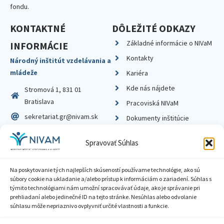
fondu.
KONTAKTNÉ
DÔLEŽITÉ ODKAZY
Základné informácie o NIVaM
INFORMÁCIE
Kontakty
Národný inštitút vzdelávania a
mládeže
Kariéra
Kde nás nájdete
Stromová 1, 831 01
Bratislava
Pracoviská NIVaM
sekretariat.gr@nivam.sk
Dokumenty inštitúcie
IČO: 00164348
Knižnica
Spravovať Súhlas
DIČ: 2020798714
Na poskytovanie tých najlepších skúseností používame technológie, ako sú
súbory cookie na ukladanie a/alebo prístup k informáciám o zariadení. Súhlas s
týmito technológiami nám umožní spracovávať údaje, ako je správanie pri
prehliadaní alebo jedinečné ID na tejto stránke. Nesúhlas alebo odvolanie
Zásady ochrany súkromia
súhlasu môže nepriaznivo ovplyvniť určité vlastnosti a funkcie.
Vyhlásenie o prístupnosti