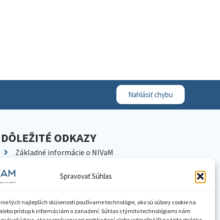
Nahlásiť chybu
DÔLEŽITÉ ODKAZY
Základné informácie o NIVaM
Kontakty
Spravovať Súhlas
Kariéra
Kde nás nájdete
nie tých najlepších skúseností používame technológie, ako sú súbory cookie na
Pracoviská NIVaM
alebo prístup k informáciám o zariadení. Súhlas s týmito technológiami nám
vávať údaje, ako je správanie pri prehliadaní alebo jedinečné ID na tejto stránke.