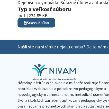
Dejepisná olympiáda
,
Súťažné úlohy a autorské
Typ a veľkosť súboru
.pdf | 234,85 KB
Stiahnuť súbor
Našli ste na stránke nejakú chybu? Dajte nám o
Národný inštitút vzdelávania a mládeže realizuje činno
napríklad vzdelávanie a poradenstvo pedagogickým a
nepedagogickým zamestnancom, metodické usmerňov
škôl a školských zariadení, aplikovaný pedagogický vý
organizovanie predmetových olympiád a súťaží, extern