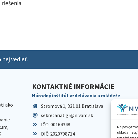
 riešenia
 nej vedieť.
KONTAKTNÉ INFORMÁCIE
Národný inštitút vzdelávania a mládeže
sti ako
Stromová 1, 831 01 Bratislava
sekretariat.gr@nivam.sk
anie
IČO: 00164348
skum,
Na poskytova
ukladanie a/
DIČ: 2020798714
é
umožní spraco