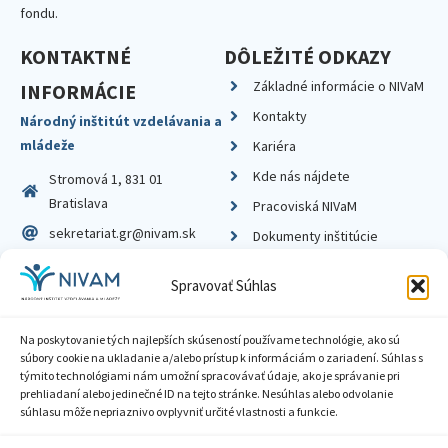
fondu.
KONTAKTNÉ
DÔLEŽITÉ ODKAZY
Základné informácie o NIVaM
INFORMÁCIE
Kontakty
Národný inštitút vzdelávania a
mládeže
Kariéra
Kde nás nájdete
Stromová 1, 831 01
Bratislava
Pracoviská NIVaM
sekretariat.gr@nivam.sk
Dokumenty inštitúcie
IČO: 00164348
Knižnica
Spravovať Súhlas
DIČ: 2020798714
Na poskytovanie tých najlepších skúseností používame technológie, ako sú
súbory cookie na ukladanie a/alebo prístup k informáciám o zariadení. Súhlas s
týmito technológiami nám umožní spracovávať údaje, ako je správanie pri
prehliadaní alebo jedinečné ID na tejto stránke. Nesúhlas alebo odvolanie
Zásady ochrany súkromia
súhlasu môže nepriaznivo ovplyvniť určité vlastnosti a funkcie.
Vyhlásenie o prístupnosti