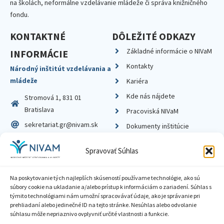
na školách, neformálne vzdelávanie mládeže či správa knižničného
fondu.
KONTAKTNÉ
DÔLEŽITÉ ODKAZY
Základné informácie o NIVaM
INFORMÁCIE
Kontakty
Národný inštitút vzdelávania a
mládeže
Kariéra
Kde nás nájdete
Stromová 1, 831 01
Bratislava
Pracoviská NIVaM
sekretariat.gr@nivam.sk
Dokumenty inštitúcie
IČO: 00164348
Knižnica
Spravovať Súhlas
DIČ: 2020798714
Na poskytovanie tých najlepších skúseností používame technológie, ako sú
súbory cookie na ukladanie a/alebo prístup k informáciám o zariadení. Súhlas s
týmito technológiami nám umožní spracovávať údaje, ako je správanie pri
prehliadaní alebo jedinečné ID na tejto stránke. Nesúhlas alebo odvolanie
Zásady ochrany súkromia
súhlasu môže nepriaznivo ovplyvniť určité vlastnosti a funkcie.