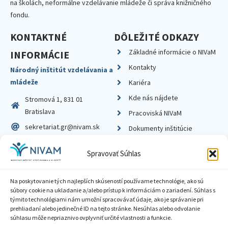
na školách, neformálne vzdelávanie mládeže či správa knižničného
fondu.
KONTAKTNÉ
DÔLEŽITÉ ODKAZY
Základné informácie o NIVaM
INFORMÁCIE
Kontakty
Národný inštitút vzdelávania a
mládeže
Kariéra
Kde nás nájdete
Stromová 1, 831 01
Bratislava
Pracoviská NIVaM
sekretariat.gr@nivam.sk
Dokumenty inštitúcie
IČO: 00164348
Knižnica
Spravovať Súhlas
DIČ: 2020798714
Na poskytovanie tých najlepších skúseností používame technológie, ako sú
súbory cookie na ukladanie a/alebo prístup k informáciám o zariadení. Súhlas s
týmito technológiami nám umožní spracovávať údaje, ako je správanie pri
prehliadaní alebo jedinečné ID na tejto stránke. Nesúhlas alebo odvolanie
Zásady ochrany súkromia
súhlasu môže nepriaznivo ovplyvniť určité vlastnosti a funkcie.