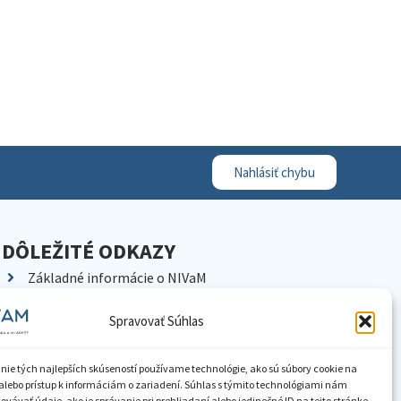
Nahlásiť chybu
DÔLEŽITÉ ODKAZY
Základné informácie o NIVaM
Kontakty
Spravovať Súhlas
Kariéra
Kde nás nájdete
nie tých najlepších skúseností používame technológie, ako sú súbory cookie na
Pracoviská NIVaM
alebo prístup k informáciám o zariadení. Súhlas s týmito technológiami nám
vávať údaje, ako je správanie pri prehliadaní alebo jedinečné ID na tejto stránke.