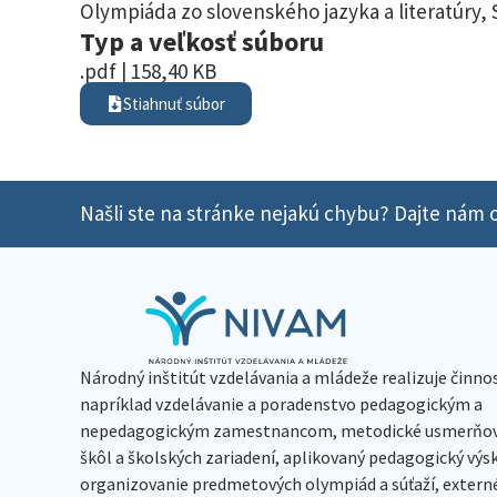
Olympiáda zo slovenského jazyka a literatúry
,
Typ a veľkosť súboru
.pdf | 158,40 KB
Stiahnuť súbor
Našli ste na stránke nejakú chybu? Dajte nám o
Národný inštitút vzdelávania a mládeže realizuje činno
napríklad vzdelávanie a poradenstvo pedagogickým a
nepedagogickým zamestnancom, metodické usmerňov
škôl a školských zariadení, aplikovaný pedagogický vý
organizovanie predmetových olympiád a súťaží, extern