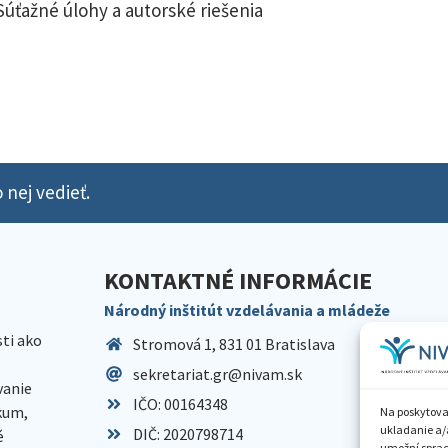
Súťažné úlohy a autorské riešenia
 nej vedieť.
KONTAKTNÉ INFORMÁCIE
Národný inštitút vzdelávania a mládeže
sti ako
Stromová 1, 831 01 Bratislava
sekretariat.gr@nivam.sk
anie
IČO: 00164348
skum,
Na poskytova
ukladanie a/
DIČ: 2020798714
é
umožní spraco