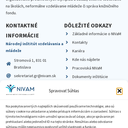
na školách, neformálne vzdelávanie mládeže či správa knižničného
fondu.
KONTAKTNÉ
DÔLEŽITÉ ODKAZY
Základné informácie o NIVaM
INFORMÁCIE
Kontakty
Národný inštitút vzdelávania a
mládeže
Kariéra
Kde nás nájdete
Stromová 1, 831 01
Bratislava
Pracoviská NIVaM
sekretariat.gr@nivam.sk
Dokumenty inštitúcie
IČO: 00164348
Knižnica
Spravovať Súhlas
DIČ: 2020798714
Na poskytovanie tých najlepších skúseností používame technológie, ako sú
súbory cookie na ukladanie a/alebo prístup k informáciám o zariadení. Súhlas s
týmito technológiami nám umožní spracovávať údaje, ako je správanie pri
prehliadaní alebo jedinečné ID na tejto stránke. Nesúhlas alebo odvolanie
Zásady ochrany súkromia
súhlasu môže nepriaznivo ovplyvniť určité vlastnosti a funkcie.