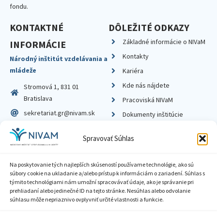
fondu.
KONTAKTNÉ
DÔLEŽITÉ ODKAZY
Základné informácie o NIVaM
INFORMÁCIE
Kontakty
Národný inštitút vzdelávania a
mládeže
Kariéra
Kde nás nájdete
Stromová 1, 831 01
Bratislava
Pracoviská NIVaM
sekretariat.gr@nivam.sk
Dokumenty inštitúcie
IČO: 00164348
Knižnica
Spravovať Súhlas
DIČ: 2020798714
Na poskytovanie tých najlepších skúseností používame technológie, ako sú
súbory cookie na ukladanie a/alebo prístup k informáciám o zariadení. Súhlas s
týmito technológiami nám umožní spracovávať údaje, ako je správanie pri
prehliadaní alebo jedinečné ID na tejto stránke. Nesúhlas alebo odvolanie
Zásady ochrany súkromia
súhlasu môže nepriaznivo ovplyvniť určité vlastnosti a funkcie.
Vyhlásenie o prístupnosti