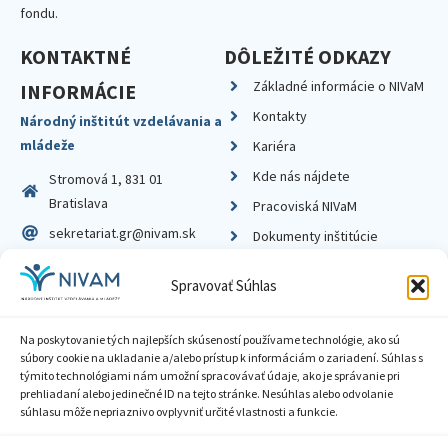
fondu.
KONTAKTNÉ
DÔLEŽITÉ ODKAZY
Základné informácie o NIVaM
INFORMÁCIE
Kontakty
Národný inštitút vzdelávania a
mládeže
Kariéra
Kde nás nájdete
Stromová 1, 831 01
Bratislava
Pracoviská NIVaM
sekretariat.gr@nivam.sk
Dokumenty inštitúcie
IČO: 00164348
Knižnica
Spravovať Súhlas
DIČ: 2020798714
Na poskytovanie tých najlepších skúseností používame technológie, ako sú
súbory cookie na ukladanie a/alebo prístup k informáciám o zariadení. Súhlas s
týmito technológiami nám umožní spracovávať údaje, ako je správanie pri
prehliadaní alebo jedinečné ID na tejto stránke. Nesúhlas alebo odvolanie
Zásady ochrany súkromia
súhlasu môže nepriaznivo ovplyvniť určité vlastnosti a funkcie.
Vyhlásenie o prístupnosti