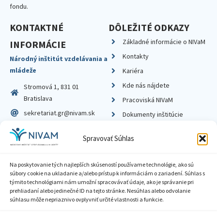
fondu.
KONTAKTNÉ
DÔLEŽITÉ ODKAZY
Základné informácie o NIVaM
INFORMÁCIE
Kontakty
Národný inštitút vzdelávania a
mládeže
Kariéra
Kde nás nájdete
Stromová 1, 831 01
Bratislava
Pracoviská NIVaM
sekretariat.gr@nivam.sk
Dokumenty inštitúcie
IČO: 00164348
Knižnica
Spravovať Súhlas
DIČ: 2020798714
Na poskytovanie tých najlepších skúseností používame technológie, ako sú
súbory cookie na ukladanie a/alebo prístup k informáciám o zariadení. Súhlas s
týmito technológiami nám umožní spracovávať údaje, ako je správanie pri
prehliadaní alebo jedinečné ID na tejto stránke. Nesúhlas alebo odvolanie
Zásady ochrany súkromia
súhlasu môže nepriaznivo ovplyvniť určité vlastnosti a funkcie.
Vyhlásenie o prístupnosti