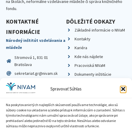
na školách, neformálne vzdelávanie mládeže či správa knižničného
fondu.
KONTAKTNÉ
DÔLEŽITÉ ODKAZY
Základné informácie o NIVaM
INFORMÁCIE
Kontakty
Národný inštitút vzdelávania a
mládeže
Kariéra
Kde nás nájdete
Stromová 1, 831 01
Bratislava
Pracoviská NIVaM
sekretariat.gr@nivam.sk
Dokumenty inštitúcie
IČO: 00164348
Knižnica
Spravovať Súhlas
DIČ: 2020798714
Na poskytovanie tých najlepších skúseností používame technológie, ako sú
súbory cookie na ukladanie a/alebo prístup k informáciám o zariadení. Súhlas s
týmito technológiami nám umožní spracovávať údaje, ako je správanie pri
prehliadaní alebo jedinečné ID na tejto stránke. Nesúhlas alebo odvolanie
Zásady ochrany súkromia
súhlasu môže nepriaznivo ovplyvniť určité vlastnosti a funkcie.