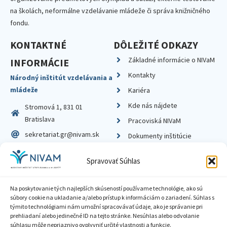
na školách, neformálne vzdelávanie mládeže či správa knižničného
fondu.
KONTAKTNÉ
DÔLEŽITÉ ODKAZY
Základné informácie o NIVaM
INFORMÁCIE
Kontakty
Národný inštitút vzdelávania a
mládeže
Kariéra
Kde nás nájdete
Stromová 1, 831 01
Bratislava
Pracoviská NIVaM
sekretariat.gr@nivam.sk
Dokumenty inštitúcie
IČO: 00164348
Knižnica
Spravovať Súhlas
DIČ: 2020798714
Na poskytovanie tých najlepších skúseností používame technológie, ako sú
súbory cookie na ukladanie a/alebo prístup k informáciám o zariadení. Súhlas s
týmito technológiami nám umožní spracovávať údaje, ako je správanie pri
prehliadaní alebo jedinečné ID na tejto stránke. Nesúhlas alebo odvolanie
Zásady ochrany súkromia
súhlasu môže nepriaznivo ovplyvniť určité vlastnosti a funkcie.