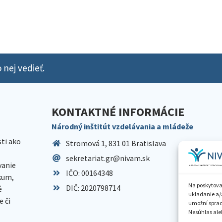
 nej vedieť.
KONTAKTNÉ INFORMÁCIE
Národný inštitút vzdelávania a mládeže
sti ako
Stromová 1, 831 01 Bratislava
sekretariat.gr@nivam.sk
anie
IČO: 00164348
skum,
Na poskytova
DIČ: 2020798714
é
ukladanie a/
 či
umožní spraco
Nesúhlas aleb