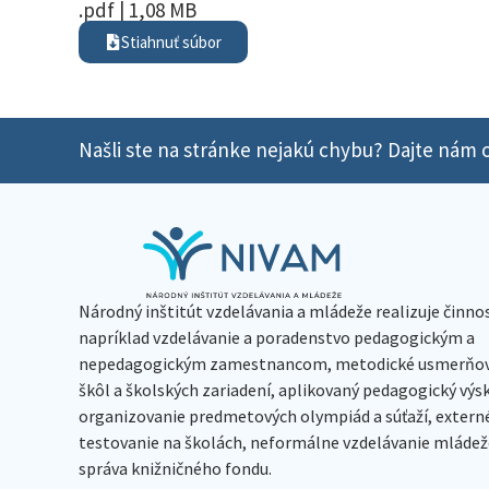
.pdf | 1,08 MB
Stiahnuť súbor
Našli ste na stránke nejakú chybu? Dajte nám o
Národný inštitút vzdelávania a mládeže realizuje činno
napríklad vzdelávanie a poradenstvo pedagogickým a
nepedagogickým zamestnancom, metodické usmerňov
škôl a školských zariadení, aplikovaný pedagogický vý
organizovanie predmetových olympiád a súťaží, extern
testovanie na školách, neformálne vzdelávanie mládeže
správa knižničného fondu.