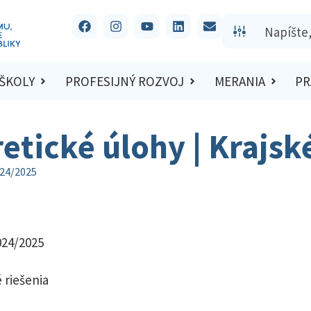
 ŠKOLY
PROFESIJNÝ ROZVOJ
MERANIA
PR
retické úlohy | Krajs
024/2025
024/2025
 riešenia