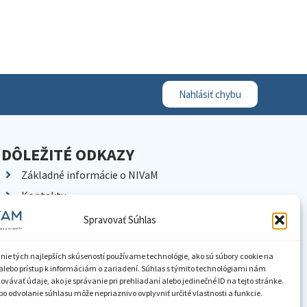
Nahlásiť chybu
DÔLEŽITÉ ODKAZY
Základné informácie o NIVaM
Kontakty
Kariéra
Spravovať Súhlas
Kde nás nájdete
Pracoviská NIVaM
nie tých najlepších skúseností používame technológie, ako sú súbory cookie na
alebo prístup k informáciám o zariadení. Súhlas s týmito technológiami nám
Dokumenty inštitúcie
vávať údaje, ako je správanie pri prehliadaní alebo jedinečné ID na tejto stránke.
o odvolanie súhlasu môže nepriaznivo ovplyvniť určité vlastnosti a funkcie.
Knižnica