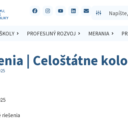
 ŠKOLY
PROFESIJNÝ ROZVOJ
MERANIA
PR
šenia | Celoštátne kol
025
025
 riešenia