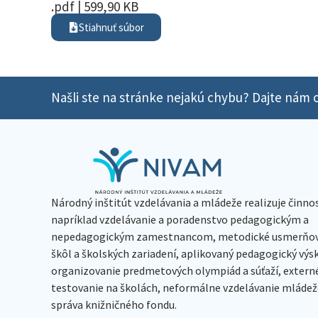
.pdf | 599,90 KB
Stiahnuť súbor
Našli ste na stránke nejakú chybu? Dajte nám o
Národný inštitút vzdelávania a mládeže realizuje činno
napríklad vzdelávanie a poradenstvo pedagogickým a
nepedagogickým zamestnancom, metodické usmerňov
škôl a školských zariadení, aplikovaný pedagogický vý
organizovanie predmetových olympiád a súťaží, extern
testovanie na školách, neformálne vzdelávanie mládeže
správa knižničného fondu.