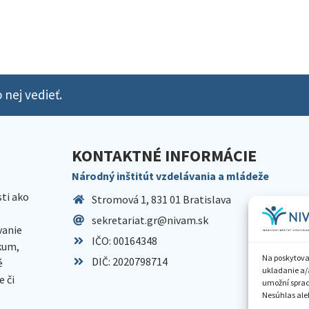
 nej vedieť.
KONTAKTNÉ INFORMÁCIE
Národný inštitút vzdelávania a mládeže
sti ako
Stromová 1, 831 01 Bratislava
sekretariat.gr@nivam.sk
anie
IČO: 00164348
skum,
Na poskytova
DIČ: 2020798714
é
ukladanie a/
 či
umožní spraco
Nesúhlas aleb