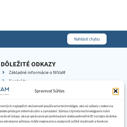
Nahlásiť chybu
DÔLEŽITÉ ODKAZY
Základné informácie o NIVaM
Kontakty
Kariéra
Spravovať Súhlas
Kde nás nájdete
Pracoviská NIVaM
nie tých najlepších skúseností používame technológie, ako sú súbory cookie na
alebo prístup k informáciám o zariadení. Súhlas s týmito technológiami nám
Dokumenty inštitúcie
vávať údaje, ako je správanie pri prehliadaní alebo jedinečné ID na tejto stránke.
o odvolanie súhlasu môže nepriaznivo ovplyvniť určité vlastnosti a funkcie.
Knižnica