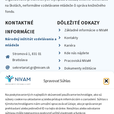
na školách, neformálne vzdelávanie mládeže či správa knižničného
fondu.
KONTAKTNÉ
DÔLEŽITÉ ODKAZY
Základné informácie o NIVaM
INFORMÁCIE
Kontakty
Národný inštitút vzdelávania a
mládeže
Kariéra
Kde nás nájdete
Stromová 1, 831 01
Bratislava
Pracoviská NIVaM
sekretariat.gr@nivam.sk
Dokumenty inštitúcie
IČO: 00164348
Knižnica
Spravovať Súhlas
DIČ: 2020798714
Na poskytovanie tých najlepších skúseností používame technológie, ako sú
súbory cookie na ukladanie a/alebo prístup k informáciám o zariadení. Súhlas s
týmito technológiami nám umožní spracovávať údaje, ako je správanie pri
prehliadaní alebo jedinečné ID na tejto stránke. Nesúhlas alebo odvolanie
Zásady ochrany súkromia
súhlasu môže nepriaznivo ovplyvniť určité vlastnosti a funkcie.